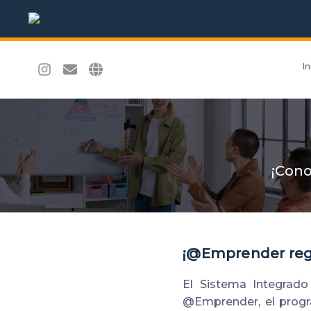
In
¡Cono
¡@Emprender reg
El Sistema Integrad
@Emprender, el progra