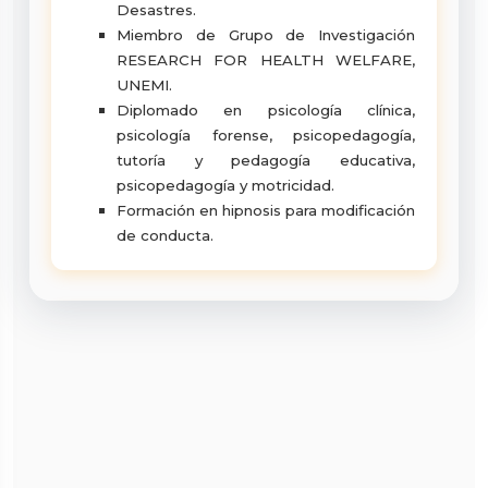
Desastres.
Miembro de Grupo de Investigación
RESEARCH FOR HEALTH WELFARE,
UNEMI.
Diplomado en psicología clínica,
psicología forense, psicopedagogía,
tutoría y pedagogía educativa,
psicopedagogía y motricidad
.
Formación en hipnosis para modificación
de conducta.
mjaramillol@unemi.edu.ec
Cdla. Universitaria, KM 1/2 vía Virgen de
Fátima