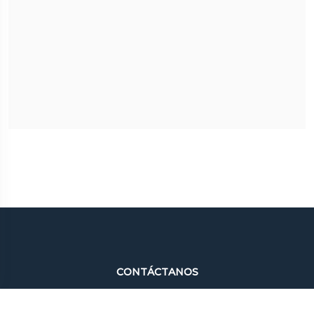
CONTÁCTANOS
Universidad Estatal de Milagro
Cdla. Universitaria “Dr. Rómulo Minchala Murillo” – km. 1.5