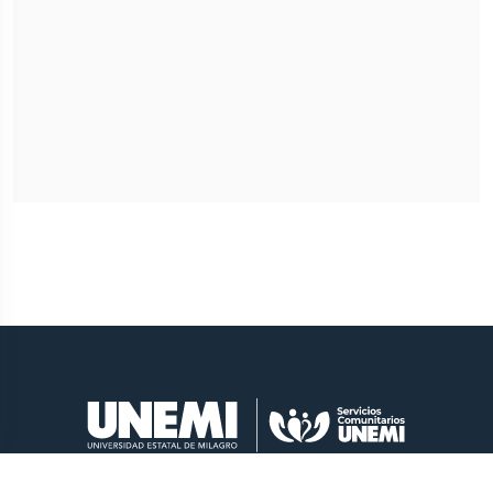
xoleasv@unemi.edu.ec
Cdla. Universitaria, KM 1/2 vía Virgen de
Fátima
CONTÁCTANOS