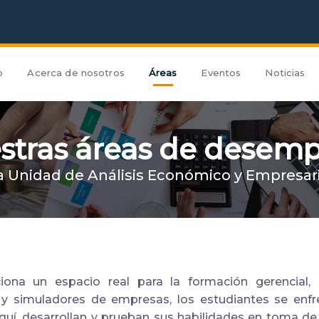
o
Acerca de nosotros
Áreas
Eventos
Noticias
stras áreas de desem
a Unidad de Análisis Económico y Empresari
ciona un espacio real para la formación gerencial,
 simuladores de empresas, los estudiantes se enfr
uí, desarrollan y prueban sus habilidades en toma de d