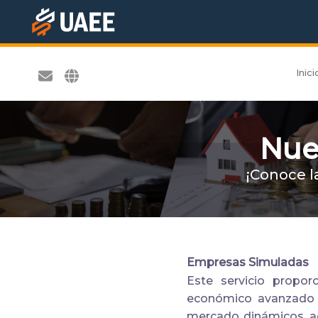
Inici
Nue
¡Conoce l
Empresas Simuladas
Este servicio propor
económico avanzado y
mercado dinámicos, aq