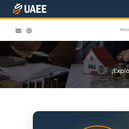
Inici
¡Expl