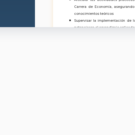
Carrera de Economía, asegurando 
conocimientos teóricos
Supervisar la implementación de 
potenciaron el aprendizaje aplicado
Liderazgo de convenios interinsti
autoridades y medios, difundiendo
con el entorno productivo.
Actuar como vocero principal de
presentación de los resultados de 
de comunicación y el sector empresa
Promover los servicios de la UAE
sector productivo local, buscando a
jdiazm@unemi.edu.ec