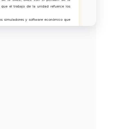
que el trabajo de la unidad refuerce los
los simuladores y software económico que
.
tucionales y representó a la unidad ante
 resultados y fortaleciendo la vinculación
 la UAEE, coordinando la publicación y
los boletines a autoridades locales, medios
rial.
E (como las Empresas Simuladas) ante el
ctivamente proyectos de consultoría