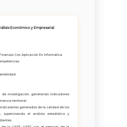
nálisis Económico y Empresarial
Finanzas Con Aplicación En Informática
Competencias
enibilidad
 de investigación, generando indicadores
encia territorial.
 indicadores generados de la calidad de los
 supervisando el análisis estadístico y
diantes.
cas de la UAEE, UAEE con el pensum de la