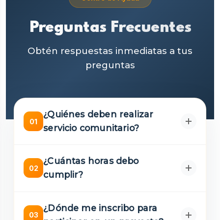
Preguntas Frecuentes
Obtén respuestas inmediatas a tus
preguntas
¿Quiénes deben realizar
01
servicio comunitario?
Todos los estudiantes de carreras de grado y
¿Cuántas horas debo
programas de posgrado, como requisito
02
cumplir?
previo a la titulación, según lo establece la
Ley Orgánica de Educación Superior.
Cada estudiante debe cumplir un número
¿Dónde me inscribo para
de horas de prácticas servicio comunitario
03