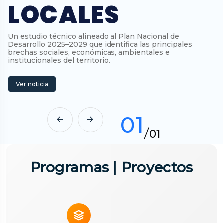
LOCALES
Un estudio técnico alineado al Plan Nacional de
Un
Desarrollo 2025–2029 que identifica las principales
De
brechas sociales, económicas, ambientales e
br
institucionales del territorio.
in
Ver noticia
01
01
/
Programas | Proyectos